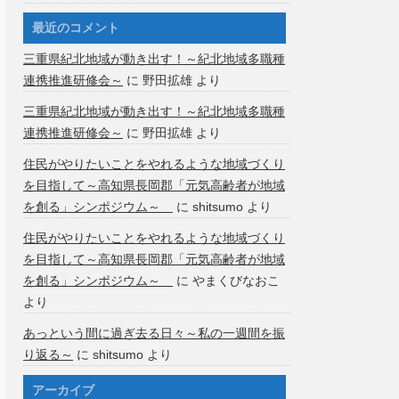
最近のコメント
三重県紀北地域が動き出す！～紀北地域多職種
連携推進研修会～
に
野田拡雄
より
三重県紀北地域が動き出す！～紀北地域多職種
連携推進研修会～
に
野田拡雄
より
住民がやりたいことをやれるような地域づくり
を目指して～高知県長岡郡「元気高齢者が地域
を創る」シンポジウム～
に
shitsumo
より
住民がやりたいことをやれるような地域づくり
を目指して～高知県長岡郡「元気高齢者が地域
を創る」シンポジウム～
に
やまくびなおこ
より
あっという間に過ぎ去る日々～私の一週間を振
り返る～
に
shitsumo
より
アーカイブ