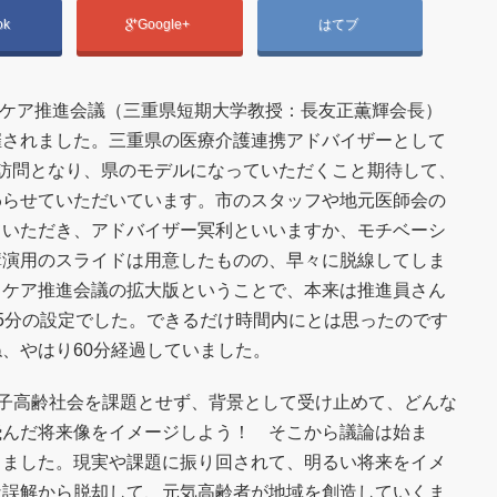
ok
Google+
はてブ
地域ケア推進会議（三重県短期大学教授：長友正薫輝会長）
催されました。三重県の医療介護連携アドバイザーとして
訪問となり、県のモデルになっていただくこと期待して、
わらせていただいています。市のスタッフや地元医師会の
ていただき、アドバイザー冥利といいますか、モチベーシ
講演用のスライドは用意したものの、早々に脱線してしま
。ケア推進会議の拡大版ということで、本来は推進員さん
5分の設定でした。できるだけ時間内にとは思ったのです
、やはり60分経過していました。
少子高齢社会を課題とせず、背景として受け止めて、どんな
飛んだ将来像をイメージしよう！ そこから議論は始ま
きました。現実や課題に振り回されて、明るい将来をイメ
な誤解から脱却して、元気高齢者が地域を創造していくま