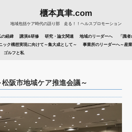
櫃本真聿.com
地域包括ケア時代の語り部 走る！！ヘルスプロモーション
私の経緯
講演&研修
研究・論文関連
地域のリーダーへ
「識者
リニック構想実現に向けて～集大成として～
事業所のリーダーへ～産
ゴルフと私
～松阪市地域ケア推進会議～