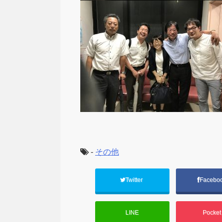
-
その他
Twitter
Facebo
LINE
Pocke