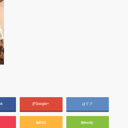
ok
Google+
はてブ
t
RSS
feedly