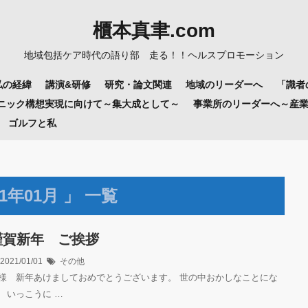
櫃本真聿.com
地域包括ケア時代の語り部 走る！！ヘルスプロモーション
私の経緯
講演&研修
研究・論文関連
地域のリーダーへ
「識者
リニック構想実現に向けて～集大成として～
事業所のリーダーへ～産
ゴルフと私
年01月 」 一覧
謹賀新年 ご挨拶
2021/01/01
その他
様 新年あけましておめでとうございます。 世の中おかしなことにな
 いっこうに …