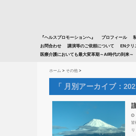
『ヘルスプロモーションへ』
プロフィール
お問合わせ
講演等のご依頼について
ENク
医療介護においても最大変革期～AI時代の到来～
ホーム
>
その他
>
「 月別アーカイブ：2021
皆
り