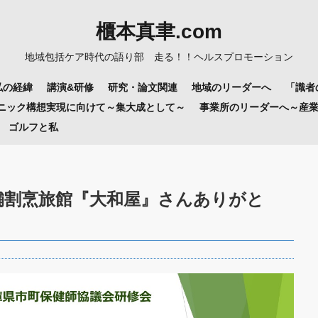
櫃本真聿.com
地域包括ケア時代の語り部 走る！！ヘルスプロモーション
私の経緯
講演&研修
研究・論文関連
地域のリーダーへ
「識者
リニック構想実現に向けて～集大成として～
事業所のリーダーへ～産
ゴルフと私
割烹旅館『大和屋』さんありがと