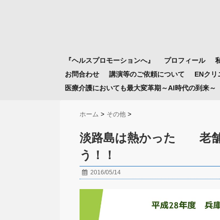
『ヘルスプロモーションへ』
プロフィール
お問合わせ
講演等のご依頼について
ENク
医療介護においても最大変革期～AI時代の到来～
ホーム
>
その他
>
淡路島は熱かった 老舗
う！！
2016/05/14