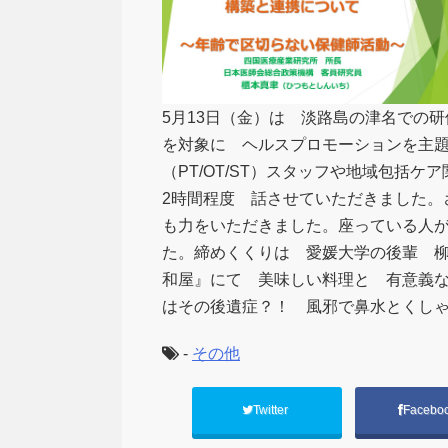
5月13日（金）は 淡路島の津名での
を対象に ヘルスプロモーションを主
（PT/OT/ST）スタッフや地域包括
2時間程度 話させていただきました。
も力をいただきました。座っている人
た。締めくくりは 愛媛大学の後輩 柳
和屋』にて 美味しい料理と 有意義
はその後遺症？！ 風邪で鼻水とくし
-
その他
Twitter
Facebo