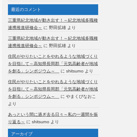
最近のコメント
三重県紀北地域が動き出す！～紀北地域多職種
連携推進研修会～
に
野田拡雄
より
三重県紀北地域が動き出す！～紀北地域多職種
連携推進研修会～
に
野田拡雄
より
住民がやりたいことをやれるような地域づくり
を目指して～高知県長岡郡「元気高齢者が地域
を創る」シンポジウム～
に
shitsumo
より
住民がやりたいことをやれるような地域づくり
を目指して～高知県長岡郡「元気高齢者が地域
を創る」シンポジウム～
に
やまくびなおこ
より
あっという間に過ぎ去る日々～私の一週間を振
り返る～
に
shitsumo
より
アーカイブ