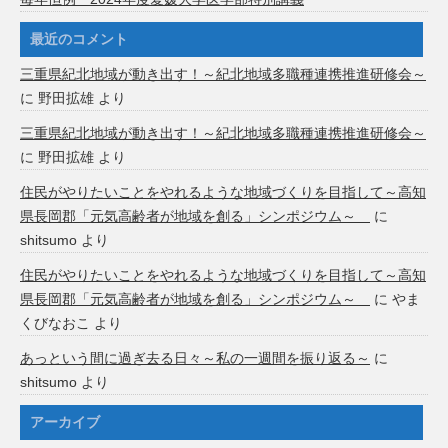
最近のコメント
三重県紀北地域が動き出す！～紀北地域多職種連携推進研修会～
に
野田拡雄
より
三重県紀北地域が動き出す！～紀北地域多職種連携推進研修会～
に
野田拡雄
より
住民がやりたいことをやれるような地域づくりを目指して～高知
県長岡郡「元気高齢者が地域を創る」シンポジウム～
に
shitsumo
より
住民がやりたいことをやれるような地域づくりを目指して～高知
県長岡郡「元気高齢者が地域を創る」シンポジウム～
に
やま
くびなおこ
より
あっという間に過ぎ去る日々～私の一週間を振り返る～
に
shitsumo
より
アーカイブ