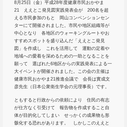
8月25日（金）平成28年度健康市民おかやま
21 ええとこ発見図実践発表会が 200名を超
える市民参加のもと 岡山コンベンションセン
ターにて開催されました。市民や地区組織等が
中心となり 各地区のウォーキングルートやお
すすめスポットを盛り込んだ「ええとこ発見
図」を作成し これを活用して 運動の定着や
地域への愛着を深めるための一助となることを
願って 選ばれた6地区からの実践発表による一
大イベントが開催されました。この会の主催は
健康市民おかやま21推進会議で 会長は實成文
彦先生（日本公衆衛生学会の元理事長）です。
ともすると行政からの依頼により 住民の有志
が仕方なく引受けて 報告物を作成すること自
体が目的化してしまい せっかくの成果物も形
骸化する恐れがあります。 しかしこのええと