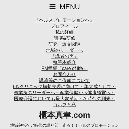
MENU
『ヘルスプロモーションへ』
プロフィール
私の経緯
講演&研修
研究・論文関連
地域のリーダーへ
「識者の声」
執筆本紹介
FM愛媛「care of life」
お問合わせ
講演等のご依頼について
ENクリニック構想実現に向けて～集大成として～
事業所のリーダーへ～産業保健から健康経営へ～
医療介護においても最大変革期～AI時代の到来～
ゴルフと私
櫃本真聿.com
地域包括ケア時代の語り部 走る！！ヘルスプロモーション