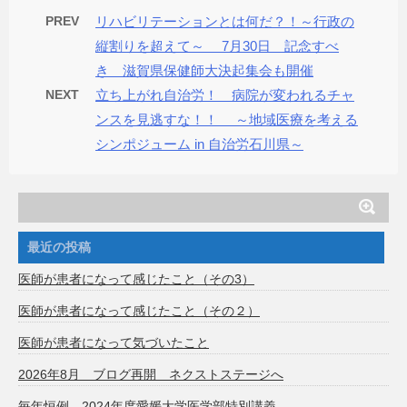
PREV
リハビリテーションとは何だ？！～行政の
縦割りを超えて～ 7月30日 記念すべ
き 滋賀県保健師大決起集会も開催
NEXT
立ち上がれ自治労！ 病院が変われるチャ
ンスを見逃すな！！ ～地域医療を考える
シンポジューム in 自治労石川県～
最近の投稿
医師が患者になって感じたこと（その3）
医師が患者になって感じたこと（その２）
医師が患者になって気づいたこと
2026年8月 ブログ再開 ネクストステージへ
毎年恒例 2024年度愛媛大学医学部特別講義