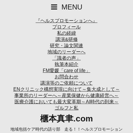
MENU
『ヘルスプロモーションへ』
プロフィール
私の経緯
講演&研修
研究・論文関連
地域のリーダーへ
「識者の声」
執筆本紹介
FM愛媛「care of life」
お問合わせ
講演等のご依頼について
ENクリニック構想実現に向けて～集大成として～
事業所のリーダーへ～産業保健から健康経営へ～
医療介護においても最大変革期～AI時代の到来～
ゴルフと私
櫃本真聿.com
地域包括ケア時代の語り部 走る！！ヘルスプロモーション