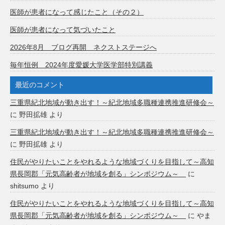
医師が患者になって感じたこと（その２）
医師が患者になって気づいたこと
2026年8月 ブログ再開 ネクストステージへ
毎年恒例 2024年度愛媛大学医学部特別講義
最近のコメント
三重県紀北地域が動き出す！～紀北地域多職種連携推進研修会～
に
野田拡雄
より
三重県紀北地域が動き出す！～紀北地域多職種連携推進研修会～
に
野田拡雄
より
住民がやりたいことをやれるような地域づくりを目指して～高知
県長岡郡「元気高齢者が地域を創る」シンポジウム～
に
shitsumo
より
住民がやりたいことをやれるような地域づくりを目指して～高知
県長岡郡「元気高齢者が地域を創る」シンポジウム～
に
やま