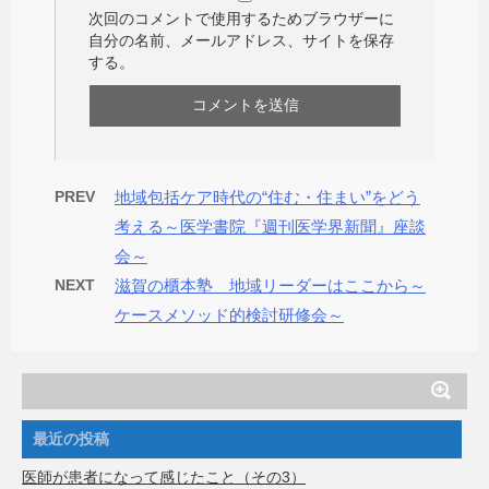
次回のコメントで使用するためブラウザーに
自分の名前、メールアドレス、サイトを保存
する。
PREV
地域包括ケア時代の“住む・住まい”をどう
考える～医学書院『週刊医学界新聞』座談
会～
NEXT
滋賀の櫃本塾 地域リーダーはここから～
ケースメソッド的検討研修会～
最近の投稿
医師が患者になって感じたこと（その3）