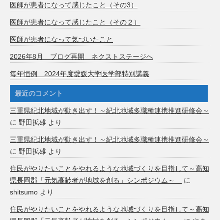
医師が患者になって感じたこと（その3）
医師が患者になって感じたこと（その２）
医師が患者になって気づいたこと
2026年8月 ブログ再開 ネクストステージへ
毎年恒例 2024年度愛媛大学医学部特別講義
最近のコメント
三重県紀北地域が動き出す！～紀北地域多職種連携推進研修会～
に
野田拡雄
より
三重県紀北地域が動き出す！～紀北地域多職種連携推進研修会～
に
野田拡雄
より
住民がやりたいことをやれるような地域づくりを目指して～高知
県長岡郡「元気高齢者が地域を創る」シンポジウム～
に
shitsumo
より
住民がやりたいことをやれるような地域づくりを目指して～高知