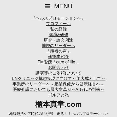
MENU
『ヘルスプロモーションへ』
プロフィール
私の経緯
講演&研修
研究・論文関連
地域のリーダーへ
「識者の声」
執筆本紹介
FM愛媛「care of life」
お問合わせ
講演等のご依頼について
ENクリニック構想実現に向けて～集大成として～
事業所のリーダーへ～産業保健から健康経営へ～
医療介護においても最大変革期～AI時代の到来～
ゴルフと私
櫃本真聿.com
地域包括ケア時代の語り部 走る！！ヘルスプロモーション