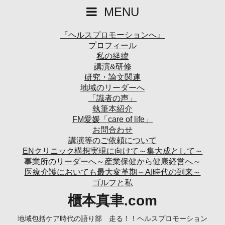
MENU
『ヘルスプロモーションへ』
プロフィール
私の経緯
講演&研修
研究・論文関連
地域のリーダーへ
「識者の声」
執筆本紹介
FM愛媛「care of life」
お問合わせ
講演等のご依頼について
ENクリニック構想実現に向けて～集大成として～
事業所のリーダーへ～産業保健から健康経営へ～
医療介護においても最大変革期～AI時代の到来～
ゴルフと私
櫃本真聿.com
地域包括ケア時代の語り部 走る！！ヘルスプロモーション