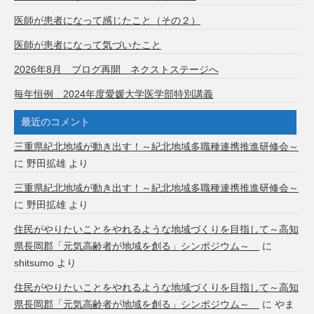
医師が患者になって感じたこと（その２）
医師が患者になって気づいたこと
2026年8月 ブログ再開 ネクストステージへ
毎年恒例 2024年度愛媛大学医学部特別講義
最近のコメント
三重県紀北地域が動き出す！～紀北地域多職種連携推進研修会～
に
野田拡雄
より
三重県紀北地域が動き出す！～紀北地域多職種連携推進研修会～
に
野田拡雄
より
住民がやりたいことをやれるような地域づくりを目指して～高知
県長岡郡「元気高齢者が地域を創る」シンポジウム～
に
shitsumo
より
住民がやりたいことをやれるような地域づくりを目指して～高知
県長岡郡「元気高齢者が地域を創る」シンポジウム～
に
やま