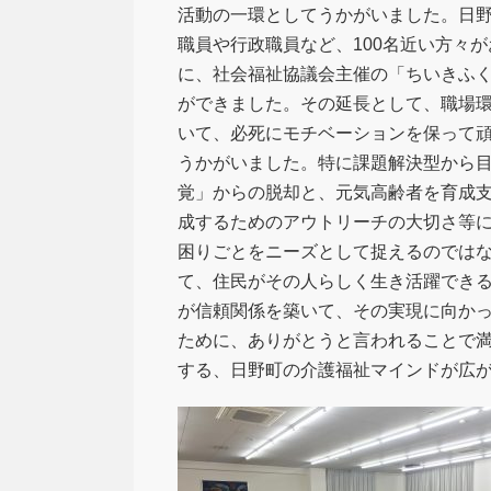
活動の一環としてうかがいました。日
職員や行政職員など、100名近い方々
に、社会福祉協議会主催の「ちいきふ
ができました。その延長として、職場
いて、必死にモチベーションを保って
うかがいました。特に課題解決型から
覚」からの脱却と、元気高齢者を育成
成するためのアウトリーチの大切さ等に
困りごとをニーズとして捉えるのでは
て、住民がその人らしく生き活躍でき
が信頼関係を築いて、その実現に向か
ために、ありがとうと言われることで
する、日野町の介護福祉マインドが広