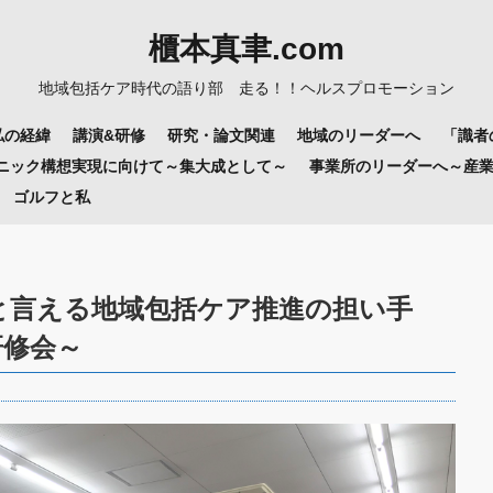
櫃本真聿.com
地域包括ケア時代の語り部 走る！！ヘルスプロモーション
私の経緯
講演&研修
研究・論文関連
地域のリーダーへ
「識者
リニック構想実現に向けて～集大成として～
事業所のリーダーへ～産
ゴルフと私
と言える地域包括ケア推進の担い手
研修会～