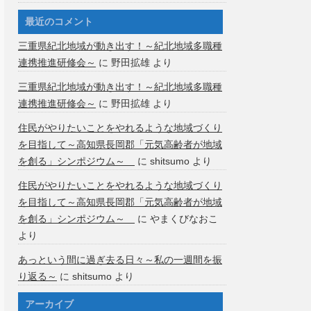
最近のコメント
三重県紀北地域が動き出す！～紀北地域多職種
連携推進研修会～
に
野田拡雄
より
三重県紀北地域が動き出す！～紀北地域多職種
連携推進研修会～
に
野田拡雄
より
住民がやりたいことをやれるような地域づくり
を目指して～高知県長岡郡「元気高齢者が地域
を創る」シンポジウム～
に
shitsumo
より
住民がやりたいことをやれるような地域づくり
を目指して～高知県長岡郡「元気高齢者が地域
を創る」シンポジウム～
に
やまくびなおこ
より
あっという間に過ぎ去る日々～私の一週間を振
り返る～
に
shitsumo
より
アーカイブ