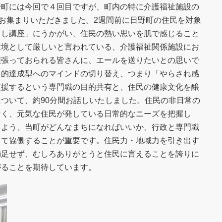
野町には今回で４回目ですが、町内の特に介護福祉施設の
がお集まりいただきました。2週間前に日野町の住民を対象
くし講座」にうかがい、住民の熱い思いを肌で感じること
環境として厳しいと言われている、介護福祉関係施設にお
頑張っておられる皆さんに、エールを送りたいとの思いで
目的達成型へのマインドの切り替え、つまり「やらされ感
支援するという専門職の目的共有と、住民の健康文化を醸
ついて、約90分間お話しいたしました。住民の非日常の
なく、元気な住民が発している日常的なニーズを把握し
るよう、当町がどんなまちになればいいか、行政と専門職
って協働することが重要です。住民力・地域力を引き出す
満足せず、むしろありがとうと住民に言えることを誇りに
がることを期待しています。