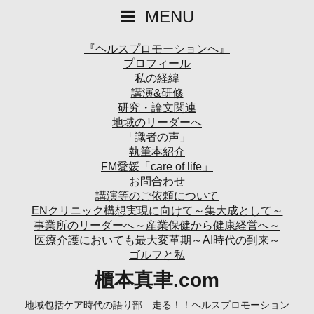
MENU
『ヘルスプロモーションへ』
プロフィール
私の経緯
講演&研修
研究・論文関連
地域のリーダーへ
「識者の声」
執筆本紹介
FM愛媛「care of life」
お問合わせ
講演等のご依頼について
ENクリニック構想実現に向けて～集大成として～
事業所のリーダーへ～産業保健から健康経営へ～
医療介護においても最大変革期～AI時代の到来～
ゴルフと私
櫃本真聿.com
地域包括ケア時代の語り部 走る！！ヘルスプロモーション