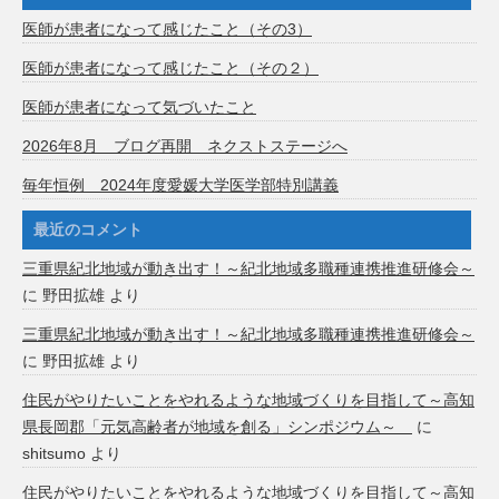
医師が患者になって感じたこと（その3）
医師が患者になって感じたこと（その２）
医師が患者になって気づいたこと
2026年8月 ブログ再開 ネクストステージへ
毎年恒例 2024年度愛媛大学医学部特別講義
最近のコメント
三重県紀北地域が動き出す！～紀北地域多職種連携推進研修会～
に
野田拡雄
より
三重県紀北地域が動き出す！～紀北地域多職種連携推進研修会～
に
野田拡雄
より
住民がやりたいことをやれるような地域づくりを目指して～高知
県長岡郡「元気高齢者が地域を創る」シンポジウム～
に
shitsumo
より
住民がやりたいことをやれるような地域づくりを目指して～高知