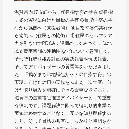
滋賀県内17市町から、①目指す姿の共有 ②目指
す姿の実現に向けた目標の共有 ③目指す姿の共
有から協働へ（支援者間） ④目指す姿の共有か
ら協働へ（住民との協働） ⑤住民のセルフケア
力を引き出すPDCA：評価のしくみづくり ⑥地
域支援事業間の連動性 などについて意識して、
それぞれ取り組み計画の実践報告や現状報告、
そしてアドバイザーへの質問等をいただきまし
た。「我がまちの地域包括ケアの目指す姿」の
実現に向けた計画の実践をふまえ、次年度に向
けた取り組みを明確にできる貴重な場であり、
滋賀県の医療福祉推進アドバイザーとして重要
な役割です。課題解決に陥って縦割り的事業の
実施に終始することなく、互いを知り理解する
こと、そして目標の共有にしっかりと時間をか
けることで、チーム意識を高め、そしてやらさ