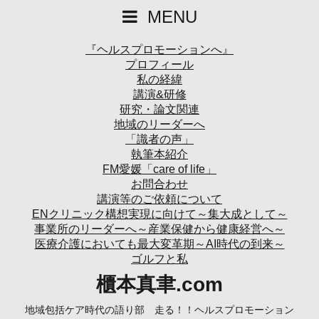
MENU
『ヘルスプロモーションへ』
プロフィール
私の経緯
講演&研修
研究・論文関連
地域のリーダーへ
「識者の声」
執筆本紹介
FM愛媛「care of life」
お問合わせ
講演等のご依頼について
ENクリニック構想実現に向けて～集大成として～
事業所のリーダーへ～産業保健から健康経営へ～
医療介護においても最大変革期～AI時代の到来～
ゴルフと私
櫃本真聿.com
地域包括ケア時代の語り部 走る！！ヘルスプロモーション