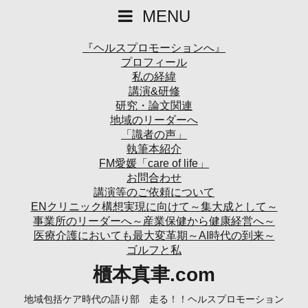
MENU
『ヘルスプロモーションへ』
プロフィール
私の経緯
講演&研修
研究・論文関連
地域のリーダーへ
「識者の声」
執筆本紹介
FM愛媛「care of life」
お問合わせ
講演等のご依頼について
ENクリニック構想実現に向けて～集大成として～
事業所のリーダーへ～産業保健から健康経営へ～
医療介護においても最大変革期～AI時代の到来～
ゴルフと私
櫃本真聿.com
地域包括ケア時代の語り部 走る！！ヘルスプロモーション