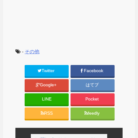
-
その他
Twitter
Facebook
Google+
はてブ
LINE
Pocket
RSS
feedly