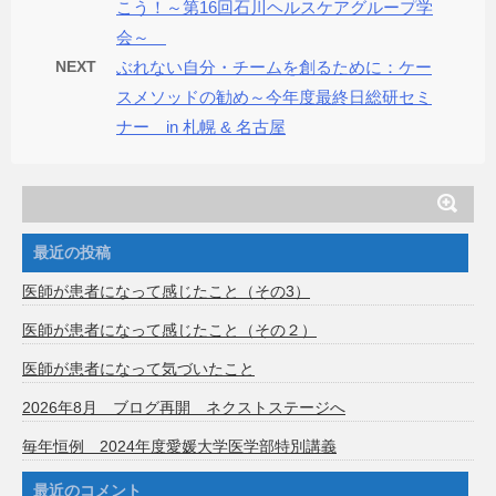
こう！～第16回石川ヘルスケアグループ学
会～
NEXT
ぶれない自分・チームを創るために：ケー
スメソッドの勧め～今年度最終日総研セミ
ナー in 札幌 & 名古屋
最近の投稿
医師が患者になって感じたこと（その3）
医師が患者になって感じたこと（その２）
医師が患者になって気づいたこと
2026年8月 ブログ再開 ネクストステージへ
毎年恒例 2024年度愛媛大学医学部特別講義
最近のコメント