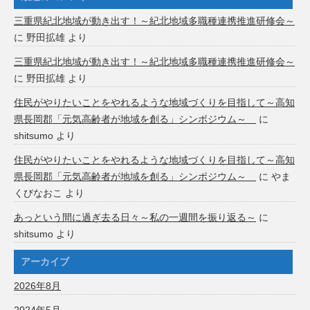
三重県紀北地域が動き出す！～紀北地域多職種連携推進研修会～
に
野田拡雄
より
三重県紀北地域が動き出す！～紀北地域多職種連携推進研修会～
に
野田拡雄
より
住民がやりたいことをやれるような地域づくりを目指して～高知
県長岡郡「元気高齢者が地域を創る」シンポジウム～
に
shitsumo
より
住民がやりたいことをやれるような地域づくりを目指して～高知
県長岡郡「元気高齢者が地域を創る」シンポジウム～
に
やま
くびなおこ
より
あっという間に過ぎ去る日々～私の一週間を振り返る～
に
shitsumo
より
アーカイブ
2026年8月
2024年5月