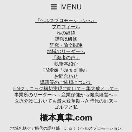
MENU
『ヘルスプロモーションへ』
プロフィール
私の経緯
講演&研修
研究・論文関連
地域のリーダーへ
「識者の声」
執筆本紹介
FM愛媛「care of life」
お問合わせ
講演等のご依頼について
ENクリニック構想実現に向けて～集大成として～
事業所のリーダーへ～産業保健から健康経営へ～
医療介護においても最大変革期～AI時代の到来～
ゴルフと私
櫃本真聿.com
地域包括ケア時代の語り部 走る！！ヘルスプロモーション