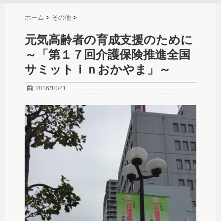
ホーム
>
その他
>
元気高齢者の育成支援のために
～「第１７回介護保険推進全国
サミットｉｎおかやま」～
2016/10/21