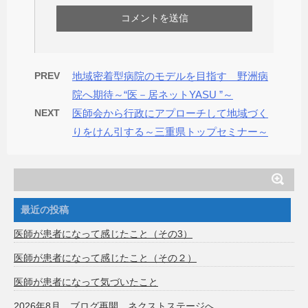
PREV
地域密着型病院のモデルを目指す 野洲病
院へ期待～“医－居ネットYASU ”～
NEXT
医師会から行政にアプローチして地域づく
りをけん引する～三重県トップセミナー～
最近の投稿
医師が患者になって感じたこと（その3）
医師が患者になって感じたこと（その２）
医師が患者になって気づいたこと
2026年8月 ブログ再開 ネクストステージへ