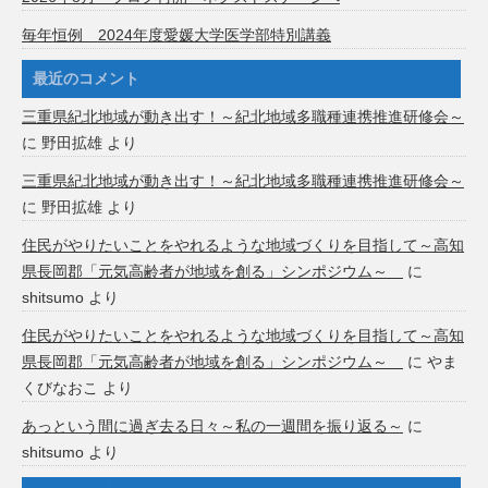
毎年恒例 2024年度愛媛大学医学部特別講義
最近のコメント
三重県紀北地域が動き出す！～紀北地域多職種連携推進研修会～
に
野田拡雄
より
三重県紀北地域が動き出す！～紀北地域多職種連携推進研修会～
に
野田拡雄
より
住民がやりたいことをやれるような地域づくりを目指して～高知
県長岡郡「元気高齢者が地域を創る」シンポジウム～
に
shitsumo
より
住民がやりたいことをやれるような地域づくりを目指して～高知
県長岡郡「元気高齢者が地域を創る」シンポジウム～
に
やま
くびなおこ
より
あっという間に過ぎ去る日々～私の一週間を振り返る～
に
shitsumo
より