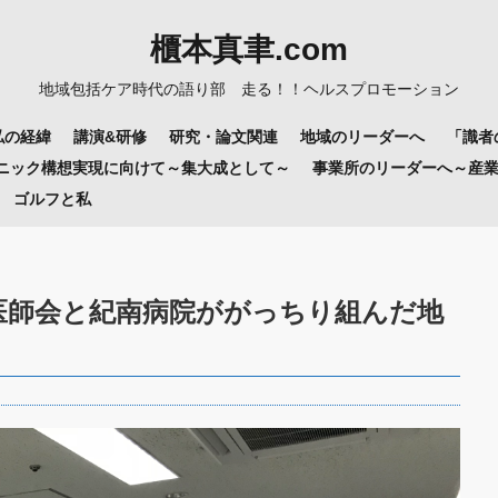
櫃本真聿.com
地域包括ケア時代の語り部 走る！！ヘルスプロモーション
私の経緯
講演&研修
研究・論文関連
地域のリーダーへ
「識者
リニック構想実現に向けて～集大成として～
事業所のリーダーへ～産
ゴルフと私
医師会と紀南病院ががっちり組んだ地