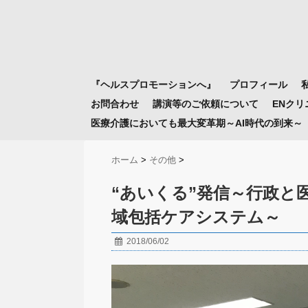
『ヘルスプロモーションへ』
プロフィール
お問合わせ
講演等のご依頼について
ENク
医療介護においても最大変革期～AI時代の到来～
ホーム
>
その他
>
“あいくる”発信～行政と
域包括ケアシステム～
2018/06/02