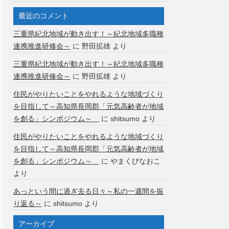
最近のコメント
三重県紀北地域が動き出す！～紀北地域多職種
連携推進研修会～
に
野田拡雄
より
三重県紀北地域が動き出す！～紀北地域多職種
連携推進研修会～
に
野田拡雄
より
住民がやりたいことをやれるような地域づくり
を目指して～高知県長岡郡「元気高齢者が地域
を創る」シンポジウム～
に
shitsumo
より
住民がやりたいことをやれるような地域づくり
を目指して～高知県長岡郡「元気高齢者が地域
を創る」シンポジウム～
に
やまくびなおこ
より
あっという間に過ぎ去る日々～私の一週間を振
り返る～
に
shitsumo
より
アーカイブ