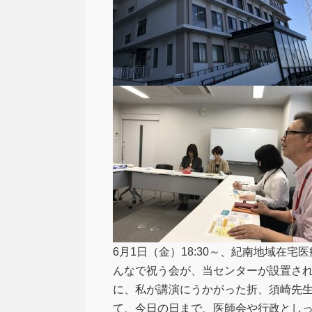
6月1日（金）18:30～、紀南地域在
んなで祝う会が、当センターが設置さ
に、私が講演にうかがった折、須崎先
て、今日の日まで、医師会や行政とし