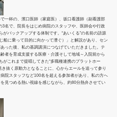
いで一杯の、濱口医師（家庭医）、坂口看護師（副看護部
の3名で、院長をはじめ病院のスタッフや、医師会や行政
らがバックアップする体制です。“あいくる”の名前の語源
.（同じ船に乗って目的に向かって漕ぐ）」と解説があり、セン
があった後、私の基調講演につなげていただきました。テ
高齢者を育成支援する医療・介護そして地域～入院前から
たちがこれまで提唱してきた“多職種連携のプラットホー
活き抜く原動力となることに、心からエールを追って参り
病院スタッフなど100名を超える参加者があり、私の方へ
を見つめる熱い視線を感じながら、約80分熱弁させてい