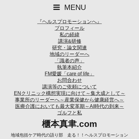
MENU
『ヘルスプロモーションへ』
プロフィール
私の経緯
講演&研修
研究・論文関連
地域のリーダーへ
「識者の声」
執筆本紹介
FM愛媛「care of life」
お問合わせ
講演等のご依頼について
ENクリニック構想実現に向けて～集大成として～
事業所のリーダーへ～産業保健から健康経営へ～
医療介護においても最大変革期～AI時代の到来～
ゴルフと私
櫃本真聿.com
地域包括ケア時代の語り部 走る！！ヘルスプロモーション