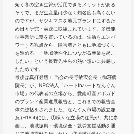
短く冬の空き生簀が活用できるメリットがある
そうで、まだ生産量は少なく知名度も高くない
のですが、サツキマスを地元ブランドにするた
め日々研究・実践に取組まれています。多機能
型事業所に籍を置いているのは、生活をエンパ
ワーする観点から、障害者とともに地域づくり
を進める、「地域活性化につながる産業を起こ
したい」という長野先生らの熱い想いに共感し
たためです。
最後は真打登壇！ 当会の長野敏宏会長（御荘病
院長）が、NPO法人「ハートinハートなんぐん
市場」の代表者の立場から、愛南町産アボガド
のブランド産業進展報告と、これまでの報告全
体の総括をされました。なんぐん市場の設立趣
意 (H18.4)には、①様々な立場の住民が、共に参
画し、地域振興・環境保全・就労支援活動を通
じて地域貢献を行いたい。②地域活性化につな