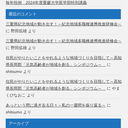
毎年恒例 2024年度愛媛大学医学部特別講義
最近のコメント
三重県紀北地域が動き出す！～紀北地域多職種連携推進研修会～
に
野田拡雄
より
三重県紀北地域が動き出す！～紀北地域多職種連携推進研修会～
に
野田拡雄
より
住民がやりたいことをやれるような地域づくりを目指して～高知
県長岡郡「元気高齢者が地域を創る」シンポジウム～
に
shitsumo
より
住民がやりたいことをやれるような地域づくりを目指して～高知
県長岡郡「元気高齢者が地域を創る」シンポジウム～
に
やま
くびなおこ
より
あっという間に過ぎ去る日々～私の一週間を振り返る～
に
shitsumo
より
アーカイブ