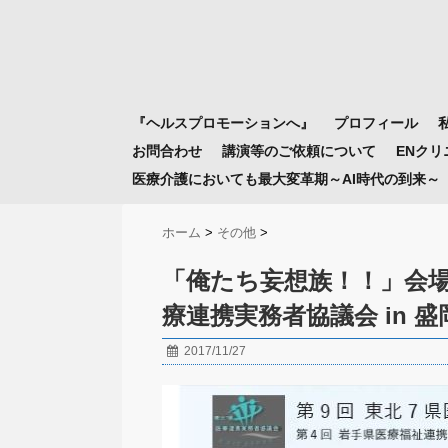
『ヘルスプロモーションへ』
プロフィール
お問合わせ
講演等のご依頼について
ENク
医療介護においても最大変革期～AI時代の到来～
ホーム
>
その他
>
「俺たち妄想族！！」会
療連携実務者協議会 in 盛
2017/11/27