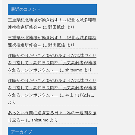
最近のコメント
三重県紀北地域が動き出す！～紀北地域多職種
連携推進研修会～
に
野田拡雄
より
三重県紀北地域が動き出す！～紀北地域多職種
連携推進研修会～
に
野田拡雄
より
住民がやりたいことをやれるような地域づくり
を目指して～高知県長岡郡「元気高齢者が地域
を創る」シンポジウム～
に
shitsumo
より
住民がやりたいことをやれるような地域づくり
を目指して～高知県長岡郡「元気高齢者が地域
を創る」シンポジウム～
に
やまくびなおこ
より
あっという間に過ぎ去る日々～私の一週間を振
り返る～
に
shitsumo
より
アーカイブ