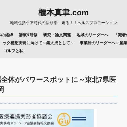
櫃本真聿.com
地域包括ケア時代の語り部 走る！！ヘルスプロモーション
私の経緯
講演&研修
研究・論文関連
地域のリーダーへ
「識者
リニック構想実現に向けて～集大成として～
事業所のリーダーへ～産
ゴルフと私
場全体がパワースポットに～東北7県医
岡