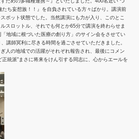
すための多職種連携～』といたしました。400名近い“つ
俺たち妄想族！！』を自負されている方々ばかり。講演前
ースポット状態でした。当然講演にも力が入り、このとこ
ルスロットル、それでも何とか65分で講演を終わらせま
刊「地域に根づいた医療の創り方」のサイン会をさせてい
き、講師冥利に尽きる時間を過ごさせていただきました。
なぎ人の地域での活躍がそれぞれ報告され、最後にコメン
ど正統派”まさに将来をけん引する同志に、心からエールを