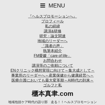
MENU
『ヘルスプロモーションへ』
プロフィール
私の経緯
講演&研修
研究・論文関連
地域のリーダーへ
「識者の声」
執筆本紹介
FM愛媛「care of life」
お問合わせ
講演等のご依頼について
ENクリニック構想実現に向けて～集大成として～
事業所のリーダーへ～産業保健から健康経営へ～
医療介護においても最大変革期～AI時代の到来～
ゴルフと私
櫃本真聿.com
地域包括ケア時代の語り部 走る！！ヘルスプロモーション