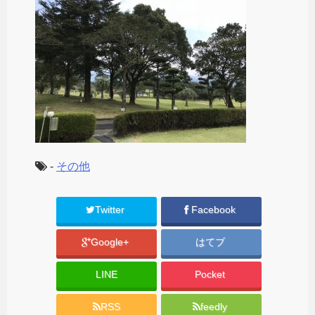
-
その他
Twitter
Facebook
Google+
はてブ
LINE
Pocket
RSS
feedly