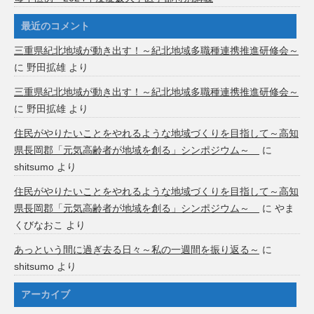
最近のコメント
三重県紀北地域が動き出す！～紀北地域多職種連携推進研修会～
に
野田拡雄
より
三重県紀北地域が動き出す！～紀北地域多職種連携推進研修会～
に
野田拡雄
より
住民がやりたいことをやれるような地域づくりを目指して～高知
県長岡郡「元気高齢者が地域を創る」シンポジウム～
に
shitsumo
より
住民がやりたいことをやれるような地域づくりを目指して～高知
県長岡郡「元気高齢者が地域を創る」シンポジウム～
に
やま
くびなおこ
より
あっという間に過ぎ去る日々～私の一週間を振り返る～
に
shitsumo
より
アーカイブ