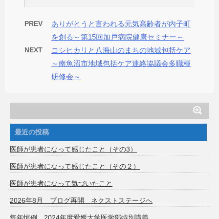
PREV
ありがとうと言われる元気高齢者が内子町
を創る～第15回加戸病院健康セミナー～
NEXT
コシヒカリと八海山のまちの地域包括ケア
～南魚沼市地域包括ケア連絡協議会多職種
研修会～
最近の投稿
医師が患者になって感じたこと（その3）
医師が患者になって感じたこと（その２）
医師が患者になって気づいたこと
2026年8月 ブログ再開 ネクストステージへ
毎年恒例 2024年度愛媛大学医学部特別講義