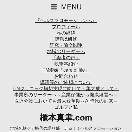
MENU
『ヘルスプロモーションへ』
プロフィール
私の経緯
講演&研修
研究・論文関連
地域のリーダーへ
「識者の声」
執筆本紹介
FM愛媛「care of life」
お問合わせ
講演等のご依頼について
ENクリニック構想実現に向けて～集大成として～
事業所のリーダーへ～産業保健から健康経営へ～
医療介護においても最大変革期～AI時代の到来～
ゴルフと私
櫃本真聿.com
地域包括ケア時代の語り部 走る！！ヘルスプロモーション