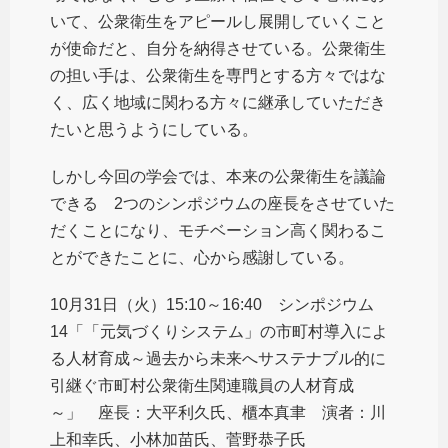
いて、公衆衛生をアピールし展開していくこと
が使命だと、自分を納得させている。公衆衛生
の担い手は、公衆衛生を専門とする方々ではな
く、広く地域に関わる方々に継承していただき
たいと思うようにしている。
しかし今回の学会では、本来の公衆衛生を議論
できる 2つのシンポジウムの座長をさせていた
だくことになり、モチベーション高く関わるこ
とができたことに、心から感謝している。
10月31日（火）15:10～16:40 シンポジウム
14「「元気づくりシステム」の市町村導入によ
る人材育成～過去から未来へサステナブル的に
引継ぐ市町村公衆衛生関連職員の人材育成
～」 座長：大平利久氏、櫃本真聿 演者：川
上和幸氏、小林加苗氏、菅野恭子氏