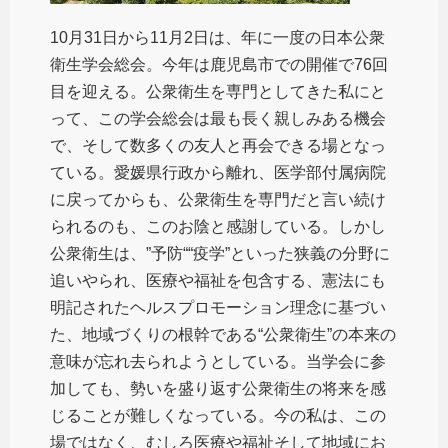
10月31日から11月2日は、年に一度の日本公衆
衛生学会総会。今年は鹿児島市での開催で76回
目を迎える。公衆衛生を専門としてきた私にと
って、この学会総会は最も長く親しみある機会
で、そして数多くの友人と再会できる場となっ
ている。愛媛県行政から離れ、医学部付属病院
に戻ってからも、公衆衛生を専門だと言い続け
られるのも、このお陰と感謝している。しかし
公衆衛生は、”予防““疫学”といった狭義の分野に
追いやられ、医療や福祉を包含する、憲法にも
明記されたヘルスプロモーション理念に基づい
た、地域づくりの根幹である“公衆衛生”の本来の
意味が忘れ去られようとしている。当学会に参
加しても、勢いを盛り返す公衆衛生の将来を感
じることが難しくなっている。今の私は、この
場ではなく、むしろ医療や福祉そして地域にお